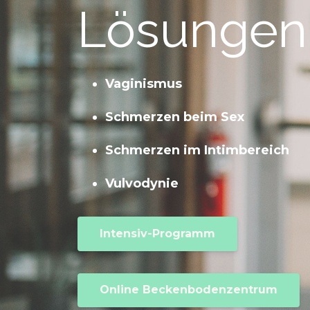
Lösungen 
Vaginismus
Schmerzen beim Sex
Schmerzen im Intimbereich
Vulvodynie
Intensiv-Programm
Online Beckenbodenzentrum