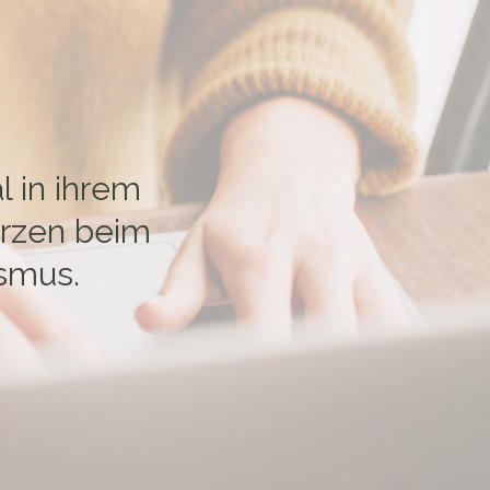
l in ihrem
erzen beim
ismus.