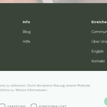
Info
Erreiche
Blog
Commun
Hilfe
Über Uns
English
Kontakt
site zu verbessern. Durch die weitere Nutzung unserer Webseite
htlinie zu.
Weitere Informationen
© 2026 PelviPlace AG
s & Terms of Service
Disclaimer
AGB's
TARGETING
FUNKTIONALITÄT