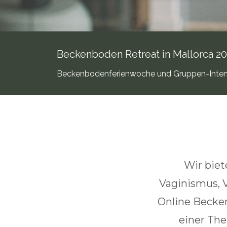
Beckenboden Retreat in Mallorca 2
Beckenbodenferienwoche und Gruppen-Inte
Wir bie
Vaginismus, 
Online Becke
einer The