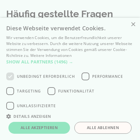
Häufig gestellte Fragen
×
Diese Webseite verwendet Cookies.
Gibt es eine Geld-zurück Garantie?
Wir verwenden Cookies, um die Benutzerfreundlichkeit unserer
Website zu verbessern. Durch die weitere Nutzung unserer Webseite
stimmen Sie der Verwendung von Cookies gemäß unserer Cookie-
Richtlinie zu.
Weitere Informationen
SHOW ALL PARTNERS
(1496) →
Was ist, wenn ich mein Abo
kündigen möchte?
UNBEDINGT ERFORDERLICH
PERFORMANCE
TARGETING
FUNKTIONALITÄT
Sind die Übungen für alle
geeignet?
UNKLASSIFIZIERTE
DETAILS ANZEIGEN
ALLE AKZEPTIEREN
ALLE ABLEHNEN
Gibt es eine Mindestlaufzeit?