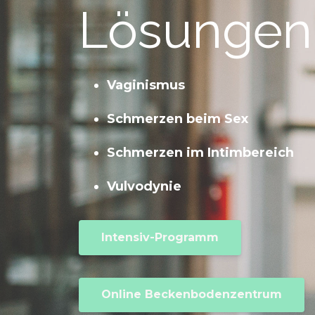
Lösungen 
Vaginismus
Schmerzen beim Sex
Schmerzen im Intimbereich
Vulvodynie
Intensiv-Programm
Online Beckenbodenzentrum