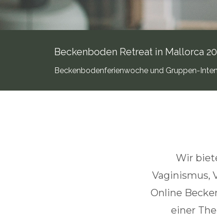
Beckenboden Retreat in Mallorca 2
Beckenbodenferienwoche und Gruppen-Inte
Wir bie
Vaginismus, 
Online Becke
einer The