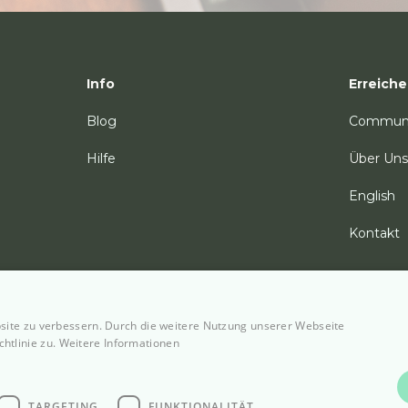
Info
Erreiche
Blog
Commun
Hilfe
Über Uns
English
Kontakt
site zu verbessern. Durch die weitere Nutzung unserer Webseite
htlinie zu.
Weitere Informationen
© 2026 PelviPlace AG
s & Terms of Service
Disclaimer
AGB's
TARGETING
FUNKTIONALITÄT