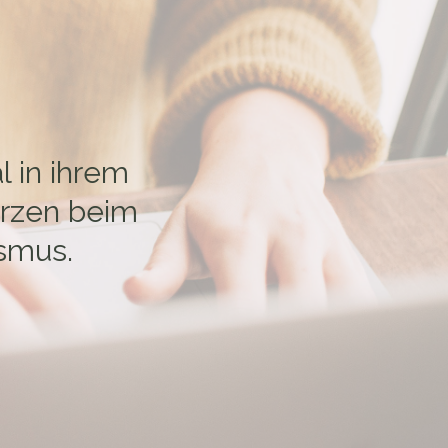
l in ihrem
erzen beim
ismus.